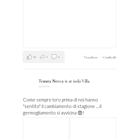
10
1
0
Visualizza
·
Condividi
Tenuta Nerca
is at isola Villa.
23/02/21
Come sempre loro prima di noi hanno
"sentito" il cambiamento di stagione ....il
germogliamento si avvicina 😍!