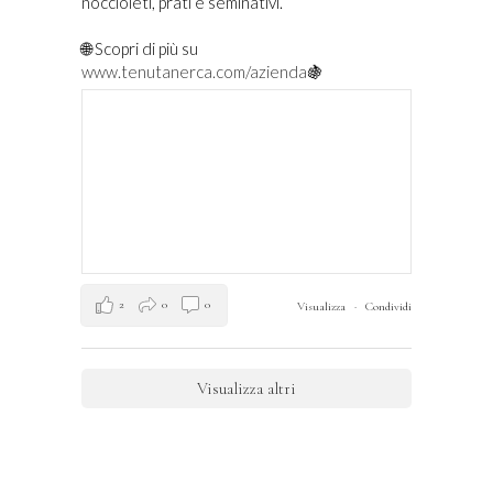
noccioleti, prati e seminativi.
🌐 Scopri di più su
www.tenutanerca.com/azienda
🍇
2
0
0
Visualizza
·
Condividi
Visualizza altri