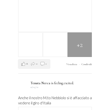
+2
8
0
1
Visualizza
·
Condividi
Tenuta Nerca
is feeling excited.
11/05/21
Anche il nostro M.to Nebbiolo si è affacciato a
vedere il giro d'Italia