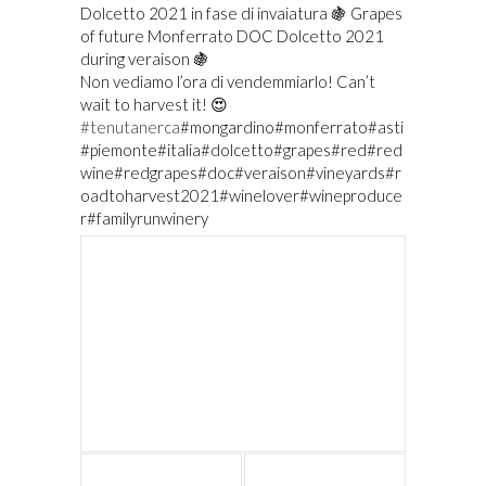
Dolcetto 2021 in fase di invaiatura 🍇 Grapes
of future Monferrato DOC Dolcetto 2021
during veraison 🍇
Non vediamo l’ora di vendemmiarlo! Can’t
wait to harvest it! 😍
#tenutanerca
#mongardino#monferrato#asti
#piemonte#italia#dolcetto#grapes#red#red
wine#redgrapes#doc#veraison#vineyards#r
oadtoharvest2021#winelover#wineproduce
r#familyrunwinery