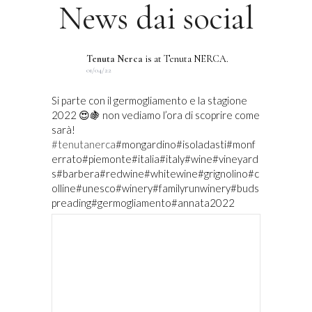
News dai social
Tenuta Nerca
is at Tenuta NERCA.
01/04/22
Si parte con il germogliamento e la stagione
2022 😍🍇 non vediamo l’ora di scoprire come
sarà!
#tenutanerca
#mongardino#isoladasti#monf
errato#piemonte#italia#italy#wine#vineyard
s#barbera#redwine#whitewine#grignolino#c
olline#unesco#winery#familyrunwinery#buds
preading#germogliamento#annata2022