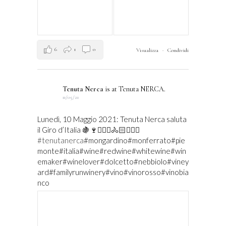
6
1
0
Visualizza
·
Condividi
Tenuta Nerca
is at Tenuta NERCA.
11/05/21
Lunedì, 10 Maggio 2021: Tenuta Nerca saluta
il Giro d’Italia 🍇🍷🚴🏻‍♀️🚴🏻🚴🏻‍♂️
#tenutanerca
#mongardino#monferrato#pie
monte#italia#wine#redwine#whitewine#win
emaker#winelover#dolcetto#nebbiolo#viney
ard#familyrunwinery#vino#vinorosso#vinobia
nco