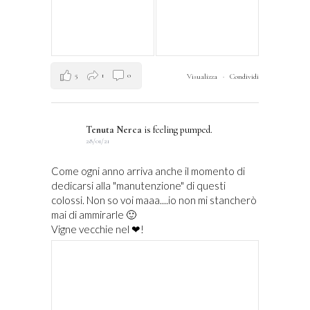
5
1
0
Visualizza
·
Condividi
Tenuta Nerca
is feeling pumped.
28/01/21
Come ogni anno arriva anche il momento di
dedicarsi alla "manutenzione" di questi
colossi. Non so voi maaa....io non mi stancherò
mai di ammirarle 🙂
Vigne vecchie nel ❤!