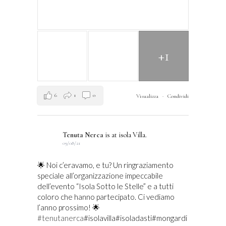
+1
6
1
0
Visualizza
·
Condividi
Tenuta Nerca
is at isola Villa.
09/08/21
🌟 Noi c’eravamo, e tu? Un ringraziamento
speciale all’organizzazione impeccabile
dell’evento “Isola Sotto le Stelle” e a tutti
coloro che hanno partecipato. Ci vediamo
l’anno prossimo! 🌟
#tenutanerca
#isolavilla#isoladasti#mongardi