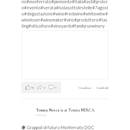
no#monferrato#piemonte#italia#asti#proloc
o#evento#serata#isolasottolestelle#7agost
o#degustazione#wine#redwine#whitewine#
winelover#winemaker#vino#produttore#tas
ting#viticoltore#vineyards#familyrunwinery
14
4
0
Visualizza
·
Condividi
Tenuta Nerca
is at Tenuta NERCA.
23/07/21
🍇 Grappoli di futuro Monferrato DOC